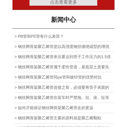
点击查看更多
煤矿用管/钢丝网骨架聚乙烯管
煤矿用管/钢丝网骨架管
新闻中心
> PB管和PE管有什么差异？
> 钢丝网骨架聚乙烯管是以高强度钢丝缠绕成型的增强
管道
煤矿用管/煤矿管
钢骨架(钢编)盘管/钢丝网骨架
> 钢丝网骨架聚乙烯管承压要达到管子工作压力的1.5倍
管
> 钢丝网骨架聚乙烯管属于柔性管道，基底层土质要先
夯实
> 钢丝网骨架聚乙烯管同pe管和镀锌管的优势对比
> 钢丝网骨架聚乙烯管连接之前，必须要将管子表面的
氧化
> 钢丝网骨架聚乙烯管在装车时严禁拖、拉、滚、扯等
矿用钢丝网骨架聚乙烯管/矿用
钢骨架(钢编)复合管连接及应
PE管
用/钢丝网骨架聚乙烯复合管
行为
> 如何才能保证钢丝网骨架聚乙烯管走的更远
> 钢丝网骨架聚乙烯管主要的原料就是聚乙烯颗粒