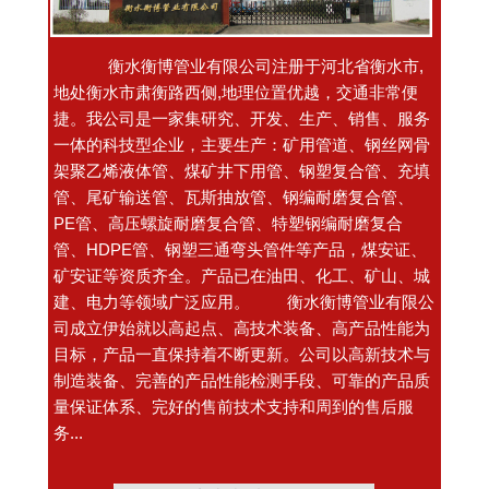
钢丝网骨架聚乙烯管
矿用钢丝网骨架聚乙烯管/矿用
衡水衡博管业有限公司注册于河北省衡水市,
管
地处衡水市肃衡路西侧,地理位置优越，交通非常便
捷。我公司是一家集研究、开发、生产、销售、服务
一体的科技型企业，主要生产：矿用管道、钢丝网骨
架聚乙烯液体管、煤矿井下用管、钢塑复合管、充填
管、尾矿输送管、瓦斯抽放管、钢编耐磨复合管、
钢丝网骨架聚乙烯管
钢编复合管
PE管、高压螺旋耐磨复合管、特塑钢编耐磨复合
管、HDPE管、钢塑三通弯头管件等产品，煤安证、
矿安证等资质齐全。产品已在油田、化工、矿山、城
建、电力等领域广泛应用。 衡水衡博管业有限公
司成立伊始就以高起点、高技术装备、高产品性能为
目标，产品一直保持着不断更新。公司以高新技术与
矿用钢丝网骨架聚乙烯管/矿用
高分子聚乙烯管
制造装备、完善的产品性能检测手段、可靠的产品质
钢丝网骨架聚乙烯复合管
量保证体系、完好的售前技术支持和周到的售后服
务...